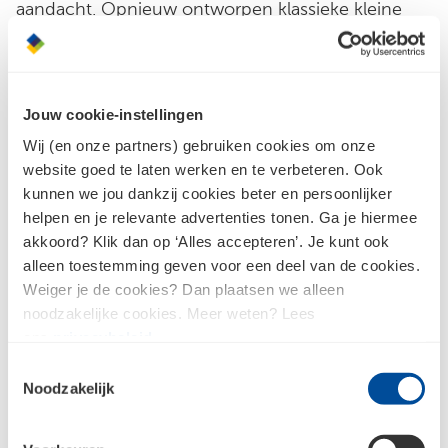
aandacht. Opnieuw ontworpen klassieke kleine
oorringen die elegant en nauwsluitend om je oor
passen. Combineer ze met de grotere dunne
ringen voor een trendy en verfijnd oor feest!
Jouw cookie-instellingen
Wij (en onze partners) gebruiken cookies om onze
website goed te laten werken en te verbeteren. Ook
Let op: deze oorbel kan niet worden
kunnen we jou dankzij cookies beter en persoonlijker
gecombineerd met een van onze Oorbedels.
helpen en je relevante advertenties tonen. Ga je hiermee
akkoord? Klik dan op ‘Alles accepteren’. Je kunt ook
alleen toestemming geven voor een deel van de cookies.
Weiger je de cookies? Dan plaatsen we alleen
noodzakelijke cookies. Meer weten? Lees
Klantenpascadeau
ons
privacybeleid
.
aanvragen
Toestemmingsselectie
Noodzakelijk
Heb je genoeg punten gespaard en wil je een
cadeau aanvragen? Doe dat dan meteen
online!