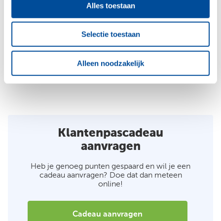
op vakantie of gebruik hem in de achtertuin. De
Alles toestaan
ventilerende 2D mesh bekleding, bekerhouder en
Selectie toestaan
het afneembare kussen helpen je om in de
relaxmodus te komen. Verkrijgbaar in diverse
Alleen noodzakelijk
kleuren.
Klantenpascadeau
aanvragen
Heb je genoeg punten gespaard en wil je een
cadeau aanvragen? Doe dat dan meteen
online!
Cadeau aanvragen