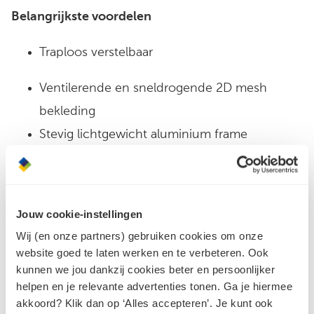
Belangrijkste voordelen
Traploos verstelbaar
Ventilerende en sneldrogende 2D mesh
bekleding
Stevig lichtgewicht aluminium frame
Inclusief afneembaar hoofdkussen en
bekerhouder
Water- en uv-bestendig
Jouw cookie-instellingen
Gemakkelijk schoon te maken
Wij (en onze partners) gebruiken cookies om onze
website goed te laten werken en te verbeteren. Ook
Ventilerend en sneldrogend 2D mesh
kunnen we jou dankzij cookies beter en persoonlijker
helpen en je relevante advertenties tonen. Ga je hiermee
De Barletta stoel relax is voorzien van 2D mesh
akkoord? Klik dan op ‘Alles accepteren’. Je kunt ook