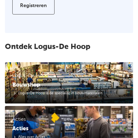
Registreren
Ontdek Logus-De Hoop
Logus-De Hoop
Bouwshop
Logus-De Hoop is dé specialist in bouwmaterialen.
Acties
Acties
Alles over Acties