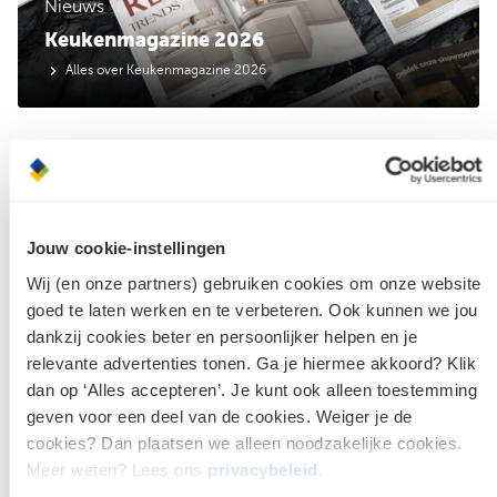
Nieuws
Keukenmagazine 2026
Alles over Keukenmagazine 2026
Bouwcenter Folder
Jouw cookie-instellingen
Wil jij altijd op de hoogte blijven van de scherpste
Wij (en onze partners) gebruiken cookies om onze website
acties en nieuws uit de bouwwereld? Dan kun je
goed te laten werken en te verbeteren. Ook kunnen we jou
jouw hart ophalen met de Bouwcenter Folder.
dankzij cookies beter en persoonlijker helpen en je
Daarin staan maandelijks veel interessante
relevante advertenties tonen. Ga je hiermee akkoord? Klik
aanbiedingen. Je profiteert dus altijd van de
dan op ‘Alles accepteren’. Je kunt ook alleen toestemming
scherpste deals! Ook krijg je deskundige informatie
geven voor een deel van de cookies. Weiger je de
over de nieuwste producten, technieken en
cookies? Dan plaatsen we alleen noodzakelijke cookies.
bijzondere services die je alleen bij Bouwcenter
Meer weten? Lees ons
privacybeleid
.
vindt! Lees hem door én bestel snel jouw