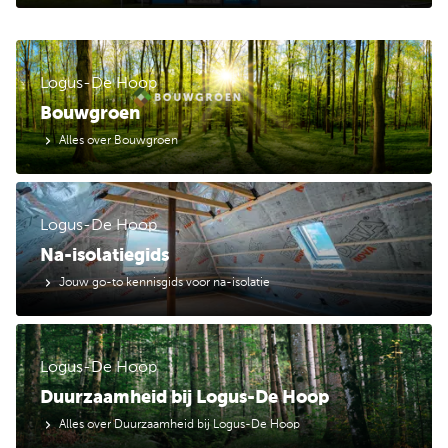
Logus-De Hoop
Bouwgroen
Alles over Bouwgroen
Logus-De Hoop
Na-isolatiegids
Jouw go-to kennisgids voor na-isolatie
Logus-De Hoop
Duurzaamheid bij Logus-De Hoop
Alles over Duurzaamheid bij Logus-De Hoop