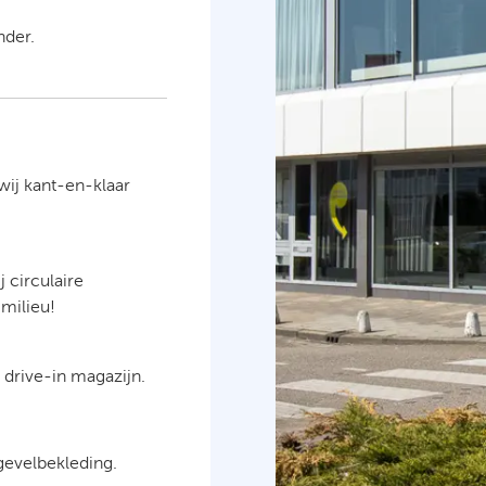
Bekijk openingstijden
nder.
Bekijk aangepast
Services
Montages
Door ons 
de ideale 
wij kant-en-klaar
3D ontwe
Onze advi
of keuken 
 circulaire
milieu!
Kopersbe
Onze advi
koopproc
s drive-in magazijn.
gevelbekleding.