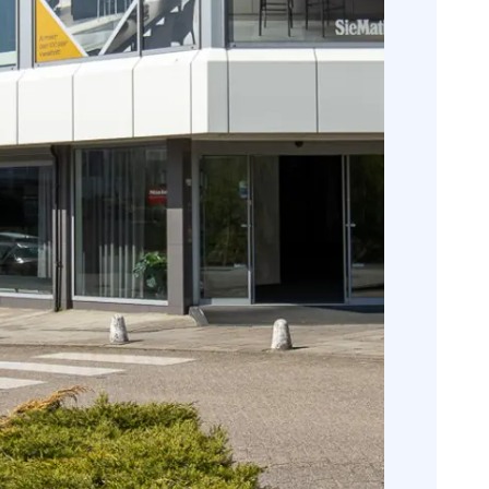
 en meer in onze kalender.
e openingstijden
ervice
netwerk van monteurs hebben we altijd
partner voor jouw project.
rpen
seurs ontwerpen jouw nieuwe badkamer
in 3D.
geleiding
seurs begeleiden u tijdens uw
ces