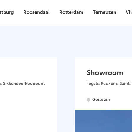
stburg
Roosendaal
Rotterdam
Terneuzen
Vl
Showroom
n, Sikkens verkooppunt
Tegels, Keukens, Sanita
Gesloten
Contactgegev
Rotterdamseweg 35