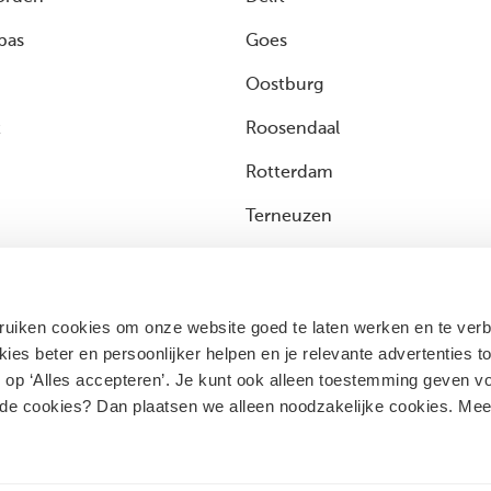
pas
Goes
Oostburg
t
Roosendaal
Rotterdam
Terneuzen
Vlissingen
Zwijndrecht
bruiken cookies om onze website goed te laten werken en te ver
ies beter en persoonlijker helpen en je relevante advertenties t
 op ‘Alles accepteren’. Je kunt ook alleen toestemming geven v
 de cookies? Dan plaatsen we alleen noodzakelijke cookies. Me
voorwaarden
Pas cookie instellingen aan