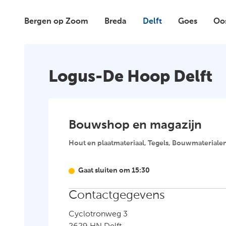
Bergen op Zoom
Breda
Delft
Goes
Oo
Folder
Klant
worden
Logus-De Hoop Delft
Over
ons
Bouwshop en magazijn
Klantenservice
Hout en plaatmateriaal, Tegels, Bouwmateriale
Vestigingen en
openingstijden
Gaat sluiten om 15:30
Contactgegevens
Cyclotronweg 3