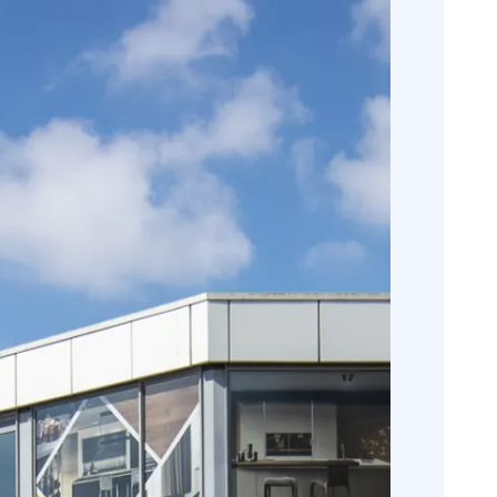
51 7171)
via Google Maps)
en
nde week
n
n
n
n
n
n
n
nen?