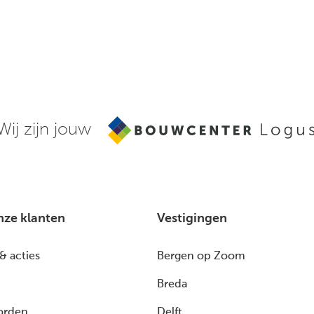
Wij zijn jouw
nze klanten
Vestigingen
& acties
Bergen op Zoom
Breda
orden
Delft