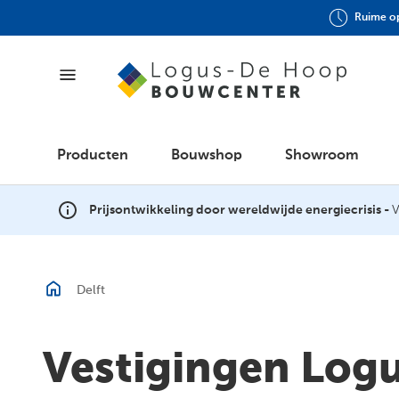
Ruime op
Producten
Producten
Bouwshop
Showroom
Bouwshop
Prijsontwikkeling door wereldwijde energiecrisis -
V
Showroom
Delft
GWW
Vestigingen Log
Outlet