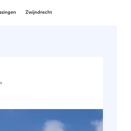
issingen
Zwijndrecht
ir
ens
2