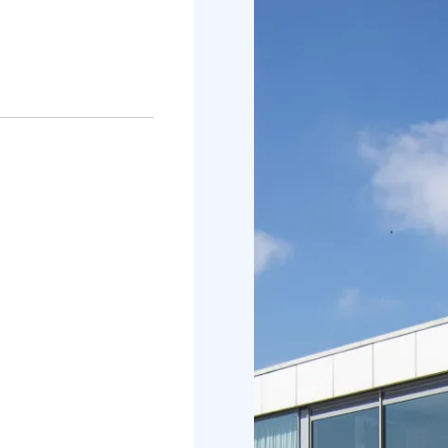
2628 AT Delft
Bellen (+31 15 2
Route plannen (
Openingstijd
Deze week
Volge
Ma:
Geslote
Di:
Geslote
Wo:
Geslote
Do:
Geslote
Vr:
Geslote
Za:
Geslote
Zo:
Geslote
Verder vooruit plan