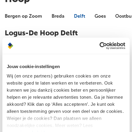
Bergen op Zoom
Breda
Delft
Goes
Oostbu
Logus-De Hoop Delft
Bouwshop en magazijn
Hout en plaatmateriaal, Tegels, Bouwmaterialen, Sikkens
Jouw cookie-instellingen
verkooppunt
Wij (en onze partners) gebruiken cookies om onze
Gesloten
website goed te laten werken en te verbeteren. Ook
kunnen we jou dankzij cookies beter en persoonlijker
helpen en je relevante advertenties tonen. Ga je hiermee
Showroom
akkoord? Klik dan op ‘Alles accepteren’. Je kunt ook
Tegels, Keukens, Sanitair
alleen toestemming geven voor een deel van de cookies.
Weiger je de cookies? Dan plaatsen we alleen
Gesloten
noodzakelijke cookies. Meer weten? Lees