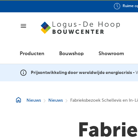
Ruime op
Producten
Producten
Bouwshop
Showroom
Bouwshop
Prijsontwikkeling door wereldwijde energiecrisis -
V
Showroom
Nieuws
Nieuws
Fabrieksbezoek Schellevis en In-Li
GWW
Fabri
Outlet