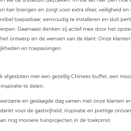
n we de showtuin bezoeken. In-lite liet hier zien hoe 
ven kan brengen en zorgt voor extra sfeer, veiligheid en
exibel toepasbaar, eenvoudig te installeren en sluit perf
erpen. Daarnaast denken zij actief mee door het opste
p het ontwerp en de wensen van de klant. Onze klanten
ijkheden en toepassingen.
k afgesloten met een gezellig Chinees buffet, een m
nspiratie te delen.
 leerzame en geslaagde dag samen met onze klanten en 
edankt voor de gastvrijheid, inspiratie en prettige ontva
 aan nog mooiere tuinprojecten in de toekomst.