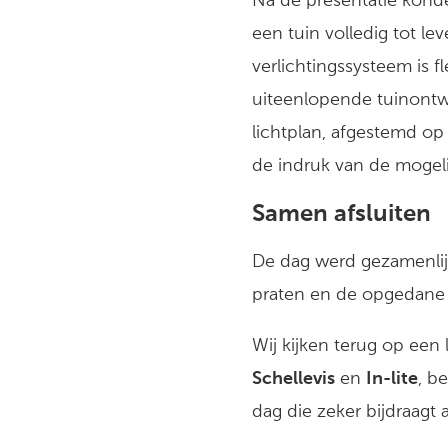
Na de presentatie konde
een tuin volledig tot le
verlichtingssysteem is fl
uiteenlopende tuinontw
lichtplan, afgestemd o
de indruk van de mogel
Samen afsluiten
De dag werd gezamenlij
praten en de opgedane i
Wij kijken terug op een
Schellevis
en
In-lite
, b
dag die zeker bijdraagt