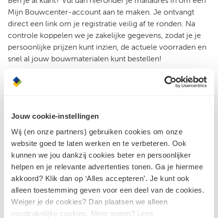
Ben je al klant? Vul dan hieronder je mailadres in om een
Mijn Bouwcenter-account aan te maken. Je ontvangt
direct een link om je registratie veilig af te ronden. Na
controle koppelen we je zakelijke gegevens, zodat je je
persoonlijke prijzen kunt inzien, de actuele voorraden en
snel al jouw bouwmaterialen kunt bestellen!
E-mailadres
Jouw cookie-instellingen
Ik ga akkoord met het
privacybeleid
en de
Wij (en onze partners) gebruiken cookies om onze
algemene voorwaarden
website goed te laten werken en te verbeteren. Ook
kunnen we jou dankzij cookies beter en persoonlijker
Maak een account aan
helpen en je relevante advertenties tonen. Ga je hiermee
akkoord? Klik dan op ‘Alles accepteren’. Je kunt ook
alleen toestemming geven voor een deel van de cookies.
Weiger je de cookies? Dan plaatsen we alleen
Nog geen zakelijke klant bij Bouwcenter Logus-De
noodzakelijke cookies. Meer weten? Lees