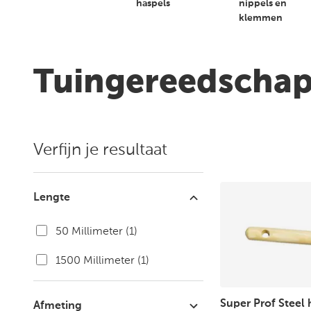
Vestigingen en
haspels
nippels en
openingstijden
klemmen
Tuingereedscha
Verfijn je resultaat
Lengte
50 Millimeter
(1)
1500 Millimeter
(1)
Super Prof Steel
Afmeting