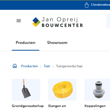
1 keukensh
Producten
Producten
Showroom
Showroom
Producten
Tuin
Tuingereedschap
Folder
Klantenpas
Over
ons
Grondgereedschap
Slangen en
Koppelingen