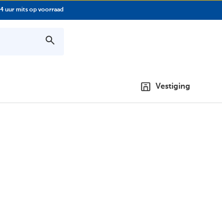
4 uur mits op voorraad
Vestiging