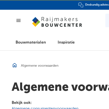
Deskundig advies
Bouwmaterialen
Bouwmaterialen
Inspiratie
Inspiratie
Algemene voorwaarden
Vestiging en
openingstijden
Algemene voorw
Bekijk ook:
Algemene consumentenvoorwaarden