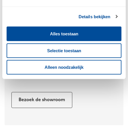
Bouwcenter
Sensum, het eigen merk van Bouwcenter,
Details bekijken
inspireert. Iedere dag weer. Ze biedt de laatste
interieurtrends op het gebied van keukens,
Alles toestaan
badkamers en vloeren. Sensum staat voor tijdloze
elegantie en hoogwaardige kwaliteit. Of je nu
droomt van een keuken die het hart van jouw huis
Selectie toestaan
wordt, een badkamer die een oase van rust
creëert, of vloeren die jouw interieur
Alleen noodzakelijk
transformeren, Sensum brengt deze visie tot leven.
Ontdek de kunst van wonen met Sensum.
Bezoek de showroom