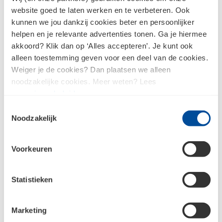
onze experts je bij elke stap van het
website goed te laten werken en te verbeteren. Ook
aankoopproces. Van het ontwerpen van de ideale
kunnen we jou dankzij cookies beter en persoonlijker
indeling van een keuken of badkamer tot het
helpen en je relevante advertenties tonen. Ga je hiermee
selecteren van de juiste kleuren en materialen van
akkoord? Klik dan op ‘Alles accepteren’. Je kunt ook
nieuwe gevelbekleding.Wat je vraag ook is onze
alleen toestemming geven voor een deel van de cookies.
experts helpen je bij het maken van de juiste keuze.
Weiger je de cookies? Dan plaatsen we alleen
Zien we je snel bij ons in de showroom?
noodzakelijke cookies. Meer weten? Lees
ons
privacybeleid
.
Toestemmingsselectie
Noodzakelijk
Neem contact op
Voorkeuren
Statistieken
Sensum, exclusief bij
Marketing