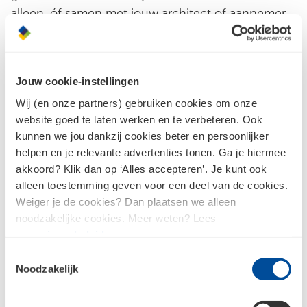
alleen, óf samen met jouw architect of aannemer
langs. Onze adviseurs helpen je graag.
Ontdek het gevel & dak assortiment
Jouw cookie-instellingen
Wij (en onze partners) gebruiken cookies om onze
website goed te laten werken en te verbeteren. Ook
kunnen we jou dankzij cookies beter en persoonlijker
helpen en je relevante advertenties tonen. Ga je hiermee
Persoonlijk advies
akkoord? Klik dan op ‘Alles accepteren’. Je kunt ook
alleen toestemming geven voor een deel van de cookies.
Weiger je de cookies? Dan plaatsen we alleen
Met hun kennis, ervaring en passie begeleiden
noodzakelijke cookies. Meer weten? Lees
onze experts je bij elke stap van het
ons
privacybeleid
.
aankoopproces. Van het ontwerpen van de ideale
Toestemmingsselectie
indeling van een keuken of badkamer tot het
Noodzakelijk
selecteren van de juiste kleuren en materialen van
nieuwe gevelbekleding.Wat je vraag ook is onze
experts helpen je bij het maken van de juiste keuze.