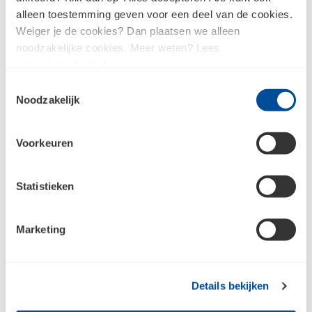
alleen toestemming geven voor een deel van de cookies.
Weiger je de cookies? Dan plaatsen we alleen
noodzakelijke cookies. Meer weten? Lees
ons
privacybeleid
.
Metalstud
Toestemmingsselectie
Noodzakelijk
Voorkeuren
Meld je aan voor de nieuwsbrief en
blijf op de hoogte
Statistieken
Marketing
Jouw e-mailadres
Aanmelden
Details bekijken