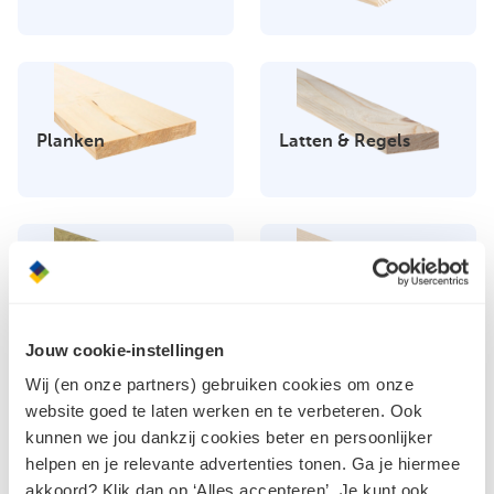
Planken
Latten & Regels
Palen
Vloerdelen
Jouw cookie-instellingen
Wij (en onze partners) gebruiken cookies om onze
website goed te laten werken en te verbeteren. Ook
kunnen we jou dankzij cookies beter en persoonlijker
helpen en je relevante advertenties tonen. Ga je hiermee
Vlonderplanken
Aftimmerhout
akkoord? Klik dan op ‘Alles accepteren’. Je kunt ook