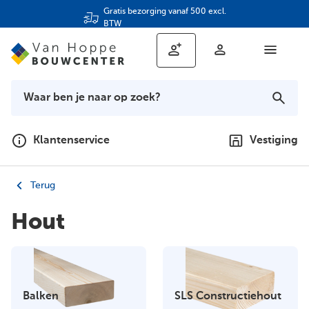
Gratis bezorging vanaf 500 excl.
BTW
Klantenservice
Vestiging
Terug
Hout
Balken
SLS Constructiehout