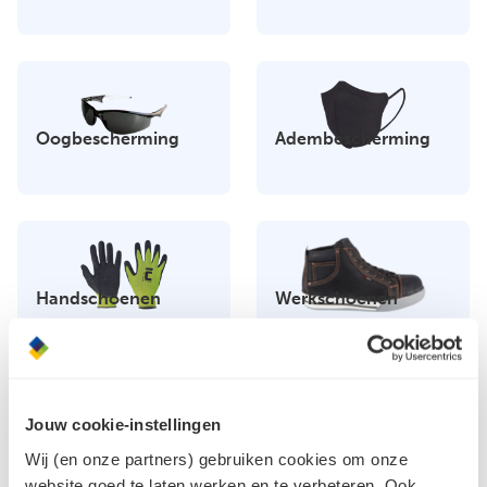
Oogbescherming
Adembescherming
Handschoenen
Werkschoenen
Jouw cookie-instellingen
Wij (en onze partners) gebruiken cookies om onze
Shirts & Sweaters
Jassen
website goed te laten werken en te verbeteren. Ook