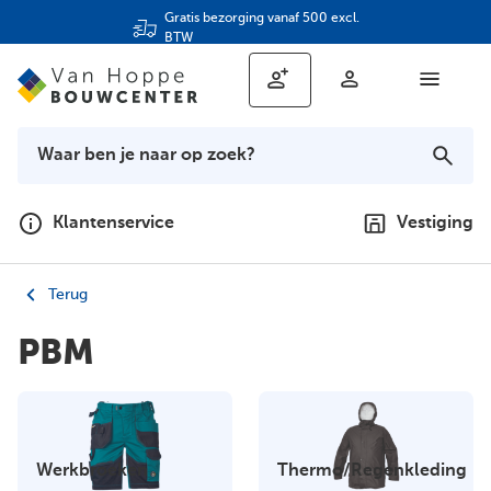
Gratis bezorging vanaf 500 excl.
BTW
Klantenservice
Vestiging
Terug
PBM
Werkbroeken
Thermo/Regenkleding