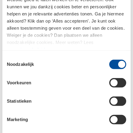
kunnen we jou dankzij cookies beter en persoonlijker
helpen en je relevante advertenties tonen. Ga je hiermee
akkoord? Klik dan op ‘Alles accepteren’. Je kunt ook
alleen toestemming geven voor een deel van de cookies.
Weiger je de cookies? Dan plaatsen we alleen
Kniebescherming
Hoofdbescherming
noodzakelijke cookies. Meer weten? Lees
ons
privacybeleid
.
Toestemmingsselectie
Noodzakelijk
Gehoorbescherming
Voorkeuren
Statistieken
Meld je aan voor de nieuwsbrief en
Marketing
blijf op de hoogte