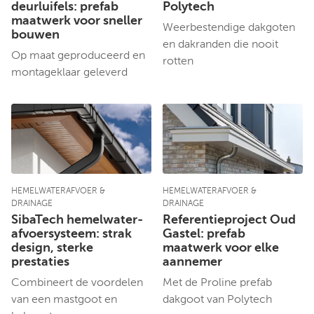
deurluifels: prefab
Polytech
maatwerk voor sneller
Weerbestendige dakgoten
bouwen
en dakranden die nooit
Op maat geproduceerd en
rotten
montageklaar geleverd
HEMELWATERAFVOER &
HEMELWATERAFVOER &
DRAINAGE
DRAINAGE
SibaTech hemelwater-
Referentieproject Oud
afvoersysteem: strak
Gastel: prefab
design, sterke
maatwerk voor elke
prestaties
aannemer
Combineert de voordelen
Met de Proline prefab
van een mastgoot en
dakgoot van Polytech