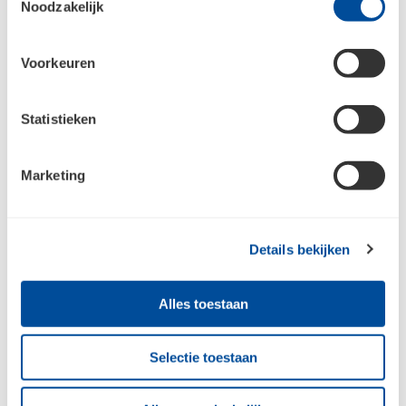
Noodzakelijk
De roostergoot tegen
Een uitblinker in het terras!
opspattend water en vuil
Voorkeuren
Statistieken
Marketing
HEMELWATERAFVOER &
HEMELWATERAFVOER &
DRAINAGE
DRAINAGE
Aandacht voor
ACO Profiline
duurzaamheid,
Details bekijken
Een doordacht systeem
biodiversiteit en goed
voor drempelloos bouwen
watermanagement in
de tuin!
Alles toestaan
Met de Aco Rainbloxx
Selectie toestaan