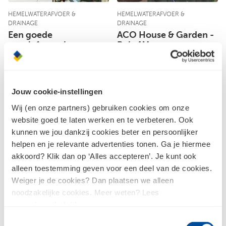
HEMELWATERAFVOER &
HEMELWATERAFVOER &
DRAINAGE
DRAINAGE
Een goede
ACO House & Garden -
gevelafwatering
Rain4Me
Met de open goten van
Ga verantwoord en
ACO Profiline!
duurzaam om met
regenwater
Jouw cookie-instellingen
Wij (en onze partners) gebruiken cookies om onze
website goed te laten werken en te verbeteren. Ook
kunnen we jou dankzij cookies beter en persoonlijker
helpen en je relevante advertenties tonen. Ga je hiermee
akkoord? Klik dan op ‘Alles accepteren’. Je kunt ook
alleen toestemming geven voor een deel van de cookies.
HEMELWATERAFVOER &
HEMELWATERAFVOER &
Weiger je de cookies? Dan plaatsen we alleen
DRAINAGE
DRAINAGE
ACO Highline: de
ACO Slimline, de
noodzakelijke cookies. Meer weten? Lees
esthetische
bekendste
ons
privacybeleid
.
gevelafwatering voor
lijnafwatering voor in
Toestemmingsselectie
schone ramen
de tuin!