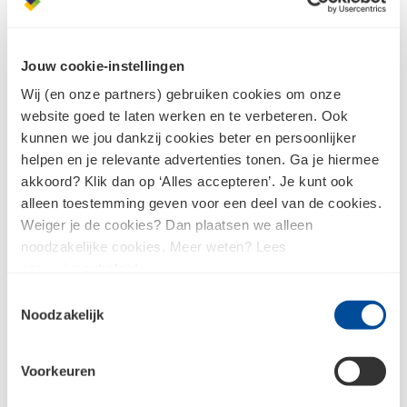
Bezoek jouw Bouwcenter en vraag naar meer informatie.
Wil je vrijblijvend kennismaken met de producten van
Jouw cookie-instellingen
Polytech? Vraag dan gratis een
proefmonster
van een
Wij (en onze partners) gebruiken cookies om onze
product naar keuze aan.
website goed te laten werken en te verbeteren. Ook
kunnen we jou dankzij cookies beter en persoonlijker
helpen en je relevante advertenties tonen. Ga je hiermee
akkoord? Klik dan op ‘Alles accepteren’. Je kunt ook
alleen toestemming geven voor een deel van de cookies.
Weiger je de cookies? Dan plaatsen we alleen
noodzakelijke cookies. Meer weten? Lees
ons
privacybeleid
.
Toestemmingsselectie
Noodzakelijk
Voorkeuren