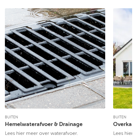
BUITEN
BUITEN
Hemelwaterafvoer & Drainage
Overkap
Lees hier meer over waterafvoer.
Lees hier 