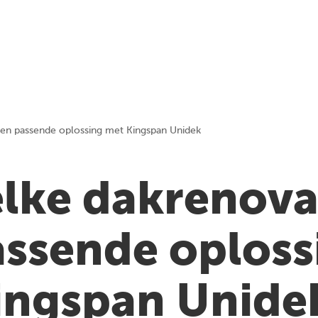
een passende oplossing met Kingspan Unidek
elke dakrenova
assende oploss
ingspan Unide