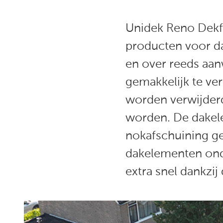
Unidek Reno Dekfo
producten voor d
en over reeds aan
gemakkelijk te ve
worden verwijder
worden. De dakele
nokafschuining ge
dakelementen ond
extra snel dankzi