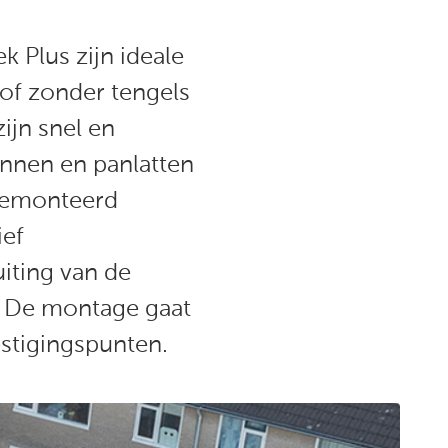
 Plus zijn ideale
of zonder tengels
jn snel en
annen en panlatten
gemonteerd
ief
uiting van de
. De montage gaat
estigingspunten.