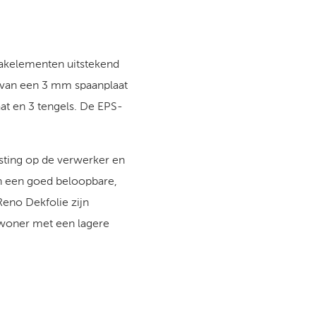
dakelementen uitstekend
n van een 3 mm spaanplaat
at en 3 tengels. De EPS-
asting op de verwerker en
an een goed beloopbare,
eno Dekfolie zijn
ewoner met een lagere