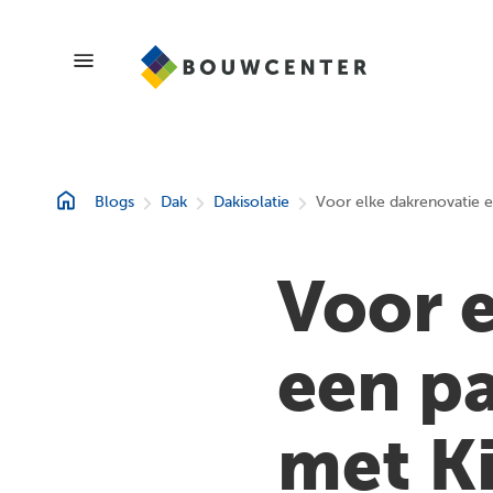
Blogs
Blogs
Dak
Dakisolatie
Voor elke dakrenovatie 
Showroom
Voor 
Magazines
een p
met K