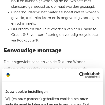
hout en kunnen gewoon op de bouwplaats met
standaard gereedschap op maat worden gezaagd.
Onderhoudsarm: het materiaal hoeft niet te worden
geverfd, trekt niet krom en is ongevoelig voor algen
en schimmels.
Duurzaam en circulair: voorzien van een Cradle to
Cradle® Silver-certificering en volledig recyclebaar
via Rockcycle®.
Eenvoudige montage
De lichtgewicht panelen van de Textured Woods-
collectie zijn geschikt voor zowel nieuwbouw als
renovatie. Je hebt volledige vrijheid in de afwerking: de
panelen kunnen zowel zichtbaar als verborgen worden
bevestigd. Voor een strakke, blinde bevestiging kan er
Jouw cookie-instellingen
gebruik worden gemaakt van het handige Rockpanel
Wij (en onze partners) gebruiken cookies om onze
website goed te laten werken en te verbeteren. Ook
PlankClip-systeem.