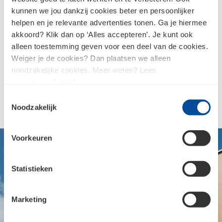
kunnen we jou dankzij cookies beter en persoonlijker
Kleurecht en weerbestendig
helpen en je relevante advertenties tonen. Ga je hiermee
akkoord? Klik dan op ‘Alles accepteren’. Je kunt ook
Dankzij de uitstekende kleurstabiliteit blijft de gevel er jaar
alleen toestemming geven voor een deel van de cookies.
Weiger je de cookies? Dan plaatsen we alleen
na jaar uitzien zoals op de dag van oplevering. Waar echt
noodzakelijke cookies. Meer weten? Lees
hout vergrijst of verweert, behoudt Rockpanel Textured
ons
privacybeleid
.
Woods zijn kleurkracht en structuur, ongeacht de
Toestemmingsselectie
weersomstandigheden.
Noodzakelijk
Voorkeuren
Statistieken
Marketing