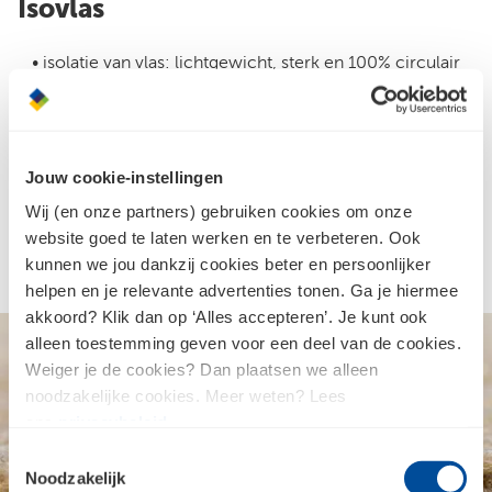
Isovlas
• isolatie van vlas: lichtgewicht, sterk en 100% circulair
• klimaatneutraal en recyclebaar, met een positieve CO₂
balans
• geluidswerend, op maat leverbaar, eenvoudig te
Jouw cookie-instellingen
verwerken en te voorzien van sparingen
Wij (en onze partners) gebruiken cookies om onze
• energiebesparend, dampopen, geluidsisolerend,
website goed te laten werken en te verbeteren. Ook
optimaal vocht- en temperatuurregulerend
kunnen we jou dankzij cookies beter en persoonlijker
helpen en je relevante advertenties tonen. Ga je hiermee
akkoord? Klik dan op ‘Alles accepteren’. Je kunt ook
alleen toestemming geven voor een deel van de cookies.
Weiger je de cookies? Dan plaatsen we alleen
noodzakelijke cookies. Meer weten? Lees
ons
privacybeleid
.
Toestemmingsselectie
Noodzakelijk