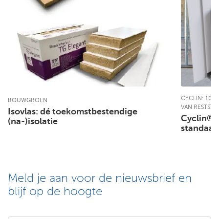
CYCLIN: 100%
BOUWGROEN
VAN RESTSTR
Isovlas: dé toekomstbestendige
Cyclin®P
(na-)isolatie
standaard
Meld je aan voor de nieuwsbrief en
blijf op de hoogte