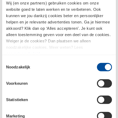
Wij (en onze partners) gebruiken cookies om onze
Reno TG Elegant
website goed te laten werken en te verbeteren. Ook
In 2-stappen dé mooiste na-isolatie voor
kunnen we jou dankzij cookies beter en persoonlijker
binnenhuisrenovatie
helpen en je relevante advertenties tonen. Ga je hiermee
akkoord? Klik dan op ‘Alles accepteren’. Je kunt ook
alleen toestemming geven voor een deel van de cookies.
Weiger je de cookies? Dan plaatsen we alleen
noodzakelijke cookies. Meer weten? Lees
Isovlas Reno Exterieur
ons
privacybeleid
.
Dampopen renovatie van buitenaf
Toestemmingsselectie
Noodzakelijk
Isovlas Reno Exterieur is ontwikkeld voor na-
isolatie op bestaand dakbeschot. Het systeem
combineert hoge thermische prestaties met
Voorkeuren
optimale vochtregulatie en sterke geluidsisolatie.
Kenmerken:
Statistieken
Compleet systeem, op maat geleverd
Inclusief gootplank, randhout en tengel van
Marketing