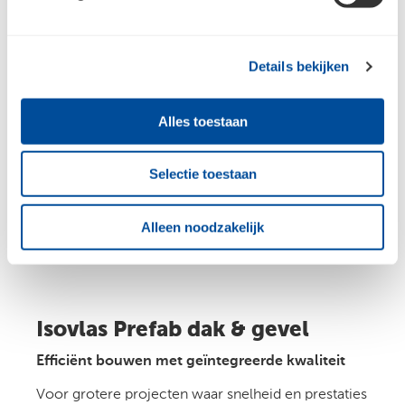
20 mm voor correcte ventilatie onder de
dakpannen
Dampopen en vochtregulerend
Details bekijken
Eenvoudig te plaatsen
Geschikt voor diverse daktypes
Alles toestaan
Met meerdere varianten beschikbaar is er voor
elke renovatie-uitdaging een passende oplossing.
Selectie toestaan
Alleen noodzakelijk
Isovlas Prefab dak & gevel
Efficiënt bouwen met geïntegreerde kwaliteit
Voor grotere projecten waar snelheid en prestaties