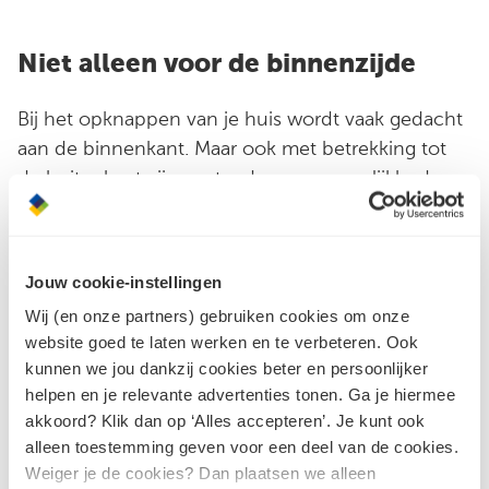
Niet alleen voor de binnenzijde
Bij het opknappen van je huis wordt vaak gedacht
aan de binnenkant. Maar ook met betrekking tot
de buitenkant zijn er steeds meer mogelijkheden.
Of je je huis nu gaat verfraaien, uitbouwen,
renoveren of nieuw gaat bouwen: ook op het
gebied van gevelbekleding, dakpannen en
Jouw cookie-instellingen
gevelstenen hebben wij het antwoord! Kom
Wij (en onze partners) gebruiken cookies om onze
alleen, óf samen met jouw architect of aannemer
website goed te laten werken en te verbeteren. Ook
langs. Onze adviseurs helpen je graag.
kunnen we jou dankzij cookies beter en persoonlijker
helpen en je relevante advertenties tonen. Ga je hiermee
akkoord? Klik dan op ‘Alles accepteren’. Je kunt ook
Ontdek het gevel & dak assortiment
alleen toestemming geven voor een deel van de cookies.
Weiger je de cookies? Dan plaatsen we alleen