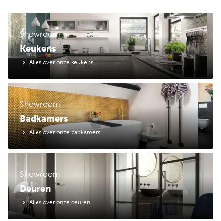
Showroom
Keukens
Alles over onze keukens
Showroom
Badkamers
Alles over onze badkamers
Showroom
Deuren
Alles over onze deuren