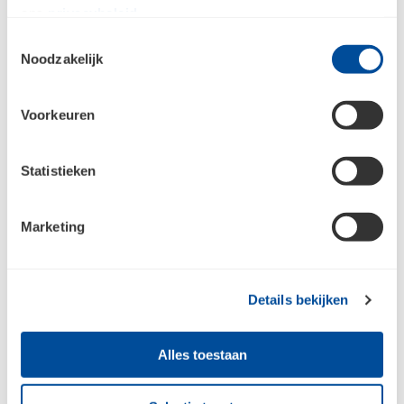
Geopend op afspraak
ons
privacybeleid
.
Toestemmingsselectie
Noodzakelijk
Meld je aan voor de nieuwsbrief en
blijf op de hoogte
Voorkeuren
Jouw e-mailadres
Statistieken
Aanmelden
Marketing
Raadpleeg
ons privacybeleid
voor meer informatie over hoe we jouw
Details bekijken
persoonsgegevens verzamelen en verwerken.
Alles toestaan