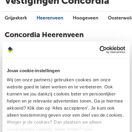
Vestigingen Concordia
Grijpskerk
Heerenveen
Hoogeveen
Oosterwol
Concordia Heerenveen
Bouwshop en magazijn
Hout en plaatmateriaal, Tegels, Bouwmaterialen, Buiten,
Sanitair, Sensum Tegels, Gevelstenen, Dakpannen,
Jouw cookie-instellingen
Tuintegels, Vloeren
Wij (en onze partners) gebruiken cookies om onze
Gesloten
website goed te laten werken en te verbeteren. Ook
kunnen we jou dankzij cookies beter en persoonlijker
helpen en je relevante advertenties tonen. Ga je hiermee
akkoord? Klik dan op ‘Alles accepteren’. Je kunt ook
Showroom
alleen toestemming geven voor een deel van de cookies.
Tegels, Bouwmaterialen, Badkamers, Keukens, Sanitair,
Weiger je de cookies? Dan plaatsen we alleen
Deuren, Gevelstenen, Dakpannen, Vloeren
noodzakelijke cookies. Meer weten? Lees