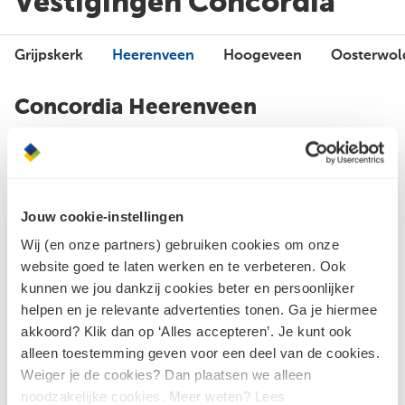
Vestigingen Concordia
Grijpskerk
Heerenveen
Hoogeveen
Oosterwol
Concordia Heerenveen
Bouwshop en magazijn
Hout en plaatmateriaal, Tegels, Bouwmaterialen, Buiten,
Sanitair, Sensum Tegels, Gevelstenen, Dakpannen,
Jouw cookie-instellingen
Tuintegels, Vloeren
Wij (en onze partners) gebruiken cookies om onze
Gesloten
website goed te laten werken en te verbeteren. Ook
kunnen we jou dankzij cookies beter en persoonlijker
helpen en je relevante advertenties tonen. Ga je hiermee
akkoord? Klik dan op ‘Alles accepteren’. Je kunt ook
Showroom
alleen toestemming geven voor een deel van de cookies.
Tegels, Bouwmaterialen, Badkamers, Keukens, Sanitair,
Weiger je de cookies? Dan plaatsen we alleen
Deuren, Gevelstenen, Dakpannen, Vloeren
noodzakelijke cookies. Meer weten? Lees