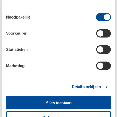
Gesloten
ons
privacybeleid
.
Toestemmingsselectie
Noodzakelijk
Meld je aan voor de nieuwsbrief en
blijf op de hoogte
Voorkeuren
Jouw e-mailadres
Statistieken
Aanmelden
Marketing
Raadpleeg
ons privacybeleid
voor meer informatie over hoe we jouw
Details bekijken
persoonsgegevens verzamelen en verwerken.
Alles toestaan