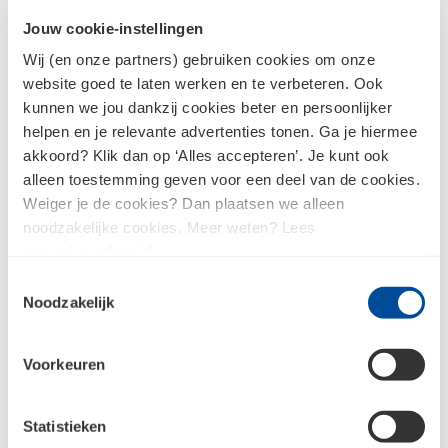
toegang tot productspecificaties, afbeeldingen
Jouw cookie-instellingen
etc.. Zo wordt kiezen nog eenvoudiger.
Wij (en onze partners) gebruiken cookies om onze
website goed te laten werken en te verbeteren. Ook
kunnen we jou dankzij cookies beter en persoonlijker
helpen en je relevante advertenties tonen. Ga je hiermee
akkoord? Klik dan op ‘Alles accepteren’. Je kunt ook
alleen toestemming geven voor een deel van de cookies.
Laat je inspireren voor jouw
Weiger je de cookies? Dan plaatsen we alleen
noodzakelijke cookies. Meer weten? Lees
project
ons
privacybeleid
.
Benieuwd naar alle mogelijkheden? Bekijk,
Toestemmingsselectie
scan en ervaar de meest complete
Noodzakelijk
gevelbekledingpresentatie van Nederland.
Voorkeuren
Bezoek onze vestiging
Statistieken