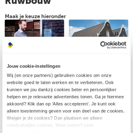
Ruwbouw
Maak je keuze hieronder
RUWBOUW
RUWBOUW
Digiwand
Partijen dakpannen
Jouw cookie-instellingen
Wij (en onze partners) gebruiken cookies om onze
website goed te laten werken en te verbeteren. Ook
kunnen we jou dankzij cookies beter en persoonlijker
helpen en je relevante advertenties tonen. Ga je hiermee
akkoord? Klik dan op ‘Alles accepteren’. Je kunt ook
alleen toestemming geven voor een deel van de cookies.
RUWBOUW
Weiger je de cookies? Dan plaatsen we alleen
Partijen gevelstenen
noodzakelijke cookies. Meer weten? Lees
ons
privacybeleid
.