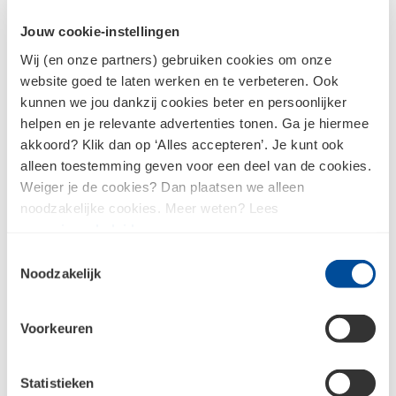
inkooporganisatie. Daarnaast sluit het werkgebied
Jouw cookie-instellingen
van Die Twee rond Emmen goed aan op het
Wij (en onze partners) gebruiken cookies om onze
werkgebied van Concordia. Beide bedrijven zijn
website goed te laten werken en te verbeteren. Ook
van oudsher familiebedrijven waardoor de
kunnen we jou dankzij cookies beter en persoonlijker
helpen en je relevante advertenties tonen. Ga je hiermee
bedrijfsculturen goed op elkaar aansluiten.
akkoord? Klik dan op ‘Alles accepteren’. Je kunt ook
Concordia kijkt er naar uit om de medewerkers
alleen toestemming geven voor een deel van de cookies.
Weiger je de cookies? Dan plaatsen we alleen
van Die Twee verder binnen de Concordia familie
noodzakelijke cookies. Meer weten? Lees
te verwelkomen. Jeroen Suelmann, voormalig
ons
privacybeleid
.
eigenaar, én het vaste team blijven als bekende
Toestemmingsselectie
Noodzakelijk
gezichten actief op de vestiging.
Uitbreiding van dienstverlening
Voorkeuren
Het komende jaar zal het aanbod aan diensten en
services in Emmen worden uitgebreid. Zo
Statistieken