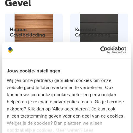
Gevel
Houten
Kunststof
Gevelbekleding
Gevelbekleding
Jouw cookie-instellingen
Rockpanel
Boeidelen
Wij (en onze partners) gebruiken cookies om onze
website goed te laten werken en te verbeteren. Ook
kunnen we jou dankzij cookies beter en persoonlijker
helpen en je relevante advertenties tonen. Ga je hiermee
akkoord? Klik dan op ‘Alles accepteren’. Je kunt ook
alleen toestemming geven voor een deel van de cookies.
Achterhout
Gevelbekleding
Weiger je de cookies? Dan plaatsen we alleen
noodzakelijke cookies. Meer weten? Lees