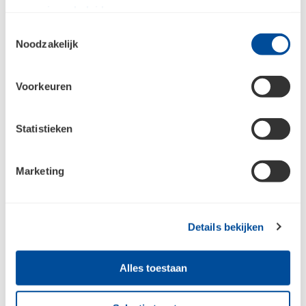
ons
privacybeleid
.
Toestemmingsselectie
Noodzakelijk
Meld je aan voor de nieuwsbrief en
blijf op de hoogte
Voorkeuren
Jouw e-mailadres
Statistieken
Aanmelden
Marketing
Raadpleeg
ons privacybeleid
voor meer informatie over hoe we jouw
Details bekijken
persoonsgegevens verzamelen en verwerken.
Alles toestaan