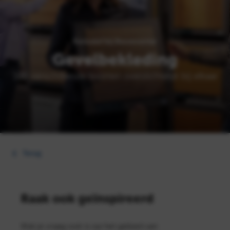
Exclusief bij Bouwcenter
Gevelbekleding
100 verschillende soorten overzichtelijk bij elkaar
Terug
Raak ook geïnspireerd
Wat je vraag ook is op het gebied van