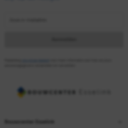
Jouw e-mailadres
Aanmelden
Raadpleeg
ons privacybeleid
voor meer informatie over hoe we jouw
persoonsgegevens verzamelen en verwerken.
Bouwcenter Esselink