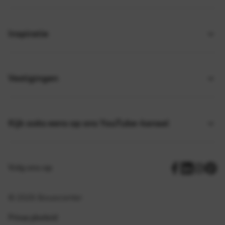
Inspiratie
Vestigingen
Kijk ooks eens op ons YouTube-kanaal
Volg ons op
© 2026 Bouwcenter
Privacybeleid