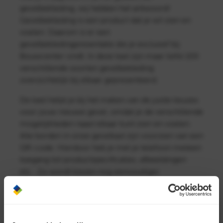
gevelbekleding, wij hebben het antwoord!
Gevelbekleding is een product dat je wil zien en
voelen. Daarom is er een
gevelbekledingpresentatie die je exclusief bij
Bouwcenter vindt. In deze kast zijn maar liefst 100
verschillende soorten gevelbekleding
overzichtelijk bij elkaar gepresenteerd.
De kast helpt je bij het maken van de juiste keuzes
voor jouw nieuwe gevel, omdat je de verschillende
mogelijkheden naast elkaar kunt zien en voelen.
Alle borden in onze gevelkast zijn voorzien van een
QR-code. Hierdoor heb je met je telefoon meteen
toegang tot productspecificaties, afbeeldingen
etc.. Zo wordt kiezen nog eenvoudiger.