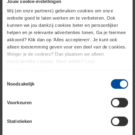
Jouw cookie-instellingen
Wij (en onze partners) gebruiken cookies om onze
website goed te laten werken en te verbeteren. Ook
Laat je inspireren voor jouw
kunnen we jou dankzij cookies beter en persoonlijker
project
helpen en je relevante advertenties tonen. Ga je hiermee
akkoord? Klik dan op ‘Alles accepteren’. Je kunt ook
Benieuwd naar alle mogelijkheden? Bekijk,
scan en ervaar de meest complete
alleen toestemming geven voor een deel van de cookies.
gevelbekledingpresentatie van Nederland.
Weiger je de cookies? Dan plaatsen we alleen
BOUWVAK 2026
noodzakelijke cookies. Meer weten? Lees
ons
privacybeleid
.
Bezoek onze vestiging
Toestemmingsselectie
Noodzakelijk
Bekijk onze aangepaste openingstijden tijdens
de bouwvak 2026!
Ook interessant
Voorkeuren
https://www.bouwcenter.nl/esselink/nieuwsberichte
2026/
Statistieken
Sluit