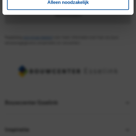
Alleen noodzakelijk
Aanmelden
Raadpleeg
ons privacybeleid
voor meer informatie over hoe we jouw
persoonsgegevens verzamelen en verwerken.
Bouwcenter Esselink
Inspiratie