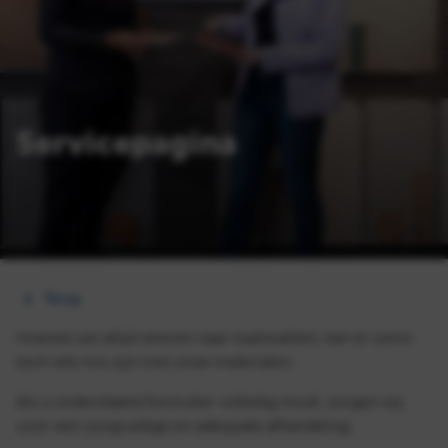
Servicepagina
Terug
Hoewel we altijd streven naar topkwaliteit, kan er soms
toch iets mis zijn met onze materialen.
Als u onderstaand formulier volledig invult, zorgen wij
voor een zorgvuldige en adequate afhandeling.