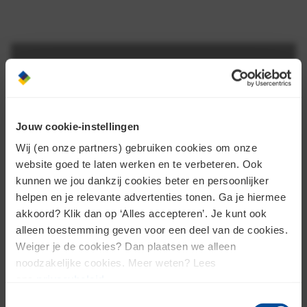
Jouw cookie-instellingen
Wij (en onze partners) gebruiken cookies om onze
website goed te laten werken en te verbeteren. Ook
kunnen we jou dankzij cookies beter en persoonlijker
helpen en je relevante advertenties tonen. Ga je hiermee
akkoord? Klik dan op ‘Alles accepteren’. Je kunt ook
alleen toestemming geven voor een deel van de cookies.
Weiger je de cookies? Dan plaatsen we alleen
BOUWVAK 2026
noodzakelijke cookies. Meer weten? Lees
ons
privacybeleid
.
Pas je cookies aan om deze content te bekijken.
Toestemmingsselectie
Pas cookie instellingen aan