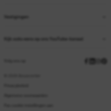
Vestigingen
Kijk ooks eens op ons YouTube-kanaal
Volg ons op
© 2026 Bouwcenter
Privacybeleid
Algemene voorwaarden
Pas cookie instellingen aan