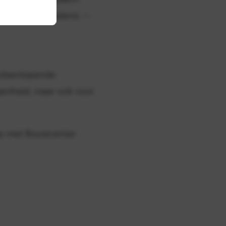
ter en geschiedenis —
uiteenlopende
aamheid, maar ook voor
 op met Bouwcenter