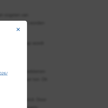
et oogsten van
tenmetselstenen worden
pnieuw een stap wordt
n upcycle-metselstenen
026/
₂-uitstoot per ton. Dit
.
er de naam Rebrick. Door
een toekomst waarin