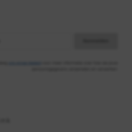
s
Aanmelden
leeg
ons privacybeleid
voor meer informatie over hoe we jouw
persoonsgegevens verzamelen en verwerken.