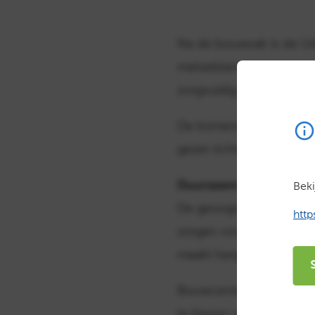
Na de bouwvak is de Ur
metselstenen op een va
zorgvuldig verzameld m
De komende weken belo
gezet richting een circ
Duurzaam bouwen met 
Beki
De geoogste stenen kri
htt
zorgen voor een indruk
maakt hergebruik niet 
Bouwcenter Esselink spe
te kiezen voor herbruik