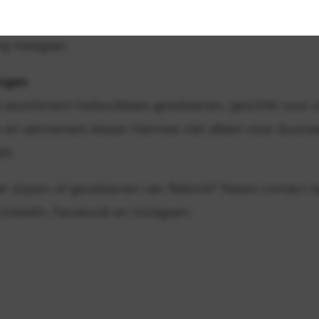
rm is. Bovendien ontstaan unieke ontwerpen met karak
ang meegaan.
rgen
 assortiment herbruikbare gevelstenen, geschikt voor 
en en aannemers kiezen hiermee niet alleen voor duurz
it.
air slopen of gevelstenen van Rebrick? Neem contact
a LinkedIn, Facebook en Instagram.