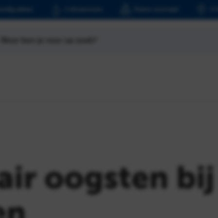
undig advies
2 showrooms
Ruime voorraad
6 
Waar ben je naar op zoek?
air oogsten bi
en