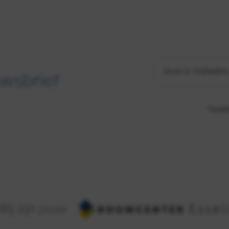
Jouw e-mailadre
wsbrief
Raadp
Wij zijn jouw