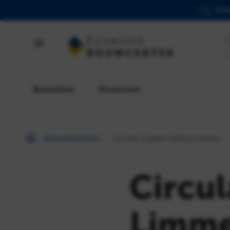
Desk
Bouwshop
Bouwshop
Showroom
Showroom
Nieuwsberichten
Circulair oogsten bij Boy Limmen
Nieuwsberichten
Bouwcenter
Circul
Folder
Over
Limm
ons