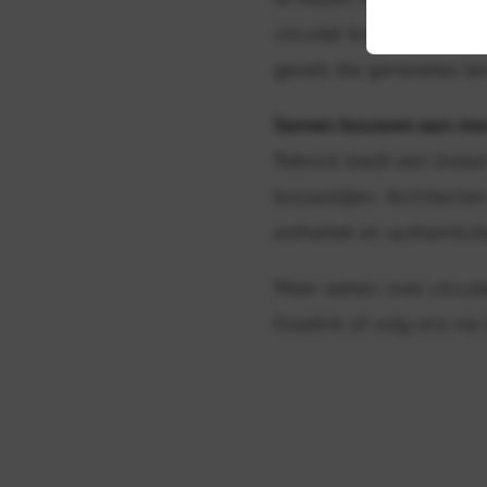
circulair bouwen de no
gevels die generaties l
Samen bouwen aan mo
Rebrick biedt een breed
bouwstijlen. Architect
esthetiek en authenticite
Meer weten over circul
Esselink of volg ons vi