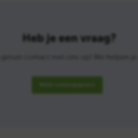
Heb je een vraag?
erust contact met ons op! We helpen je
Bekijk contactgegevens