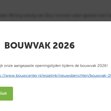
ban Mining-ploeg van Boy Limmen weer gestart met h
n hun circulaire slooplocaties. Zowel binnen- als bui
et het oog op hergebruik in duurzame bouwprojecten.
BOUWVAK 2026
ven een waardevolle oogst op te leveren, waarmee o
ulaire bouweconomie.
karakter
jk onze aangepaste openingstijden tijdens de bouwvak 2026!
jgen een tweede leven via Klinker Historika GmbH. Hu
ps://www.bouwcenter.nl/esselink/nieuwsberichten/bouwvak-2
wekkende CO₂-reductie van 95%, met slechts 14,5 kg CO
alleen duurzaam, maar ook maatschappelijk verantwoord
Sluit
elt hierin een actieve rol als partner en opereert ond
bare gevelstenen van Rebrick dragen bouwers bij aan 