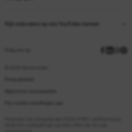
Kijk ooks eens op ons YouTube-kanaal
Volg ons op
© 2026 Bouwcenter
Privacybeleid
Algemene voorwaarden
Pas cookie instellingen aan
Producten met verwijzing naar FSC® of PEFC certificering zijn
FSC® (FSC-C041283) dan wel PEFC (PEFC/30-32-158)
gecertificeerd.