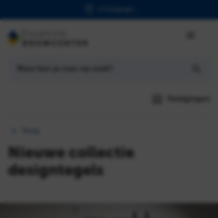
6 Vestigingen
Vestigingen
Terug
Nieuwe collectie
designtegels