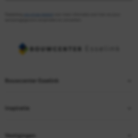
Raadpleeg
ons privacybeleid
voor meer informatie over hoe we jouw
persoonsgegevens verzamelen en verwerken.
Bouwcenter Esselink
Inspiratie
Vestigingen