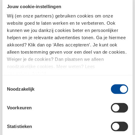
Jouw cookie-instellingen
Wij (en onze partners) gebruiken cookies om onze
website goed te laten werken en te verbeteren. Ook
kunnen we jou dankzij cookies beter en persoonlijker
Dubbelzijdig Linnentape
Speedymask Indoor
helpen en je relevante advertenties tonen. Ga je hiermee
730 Wit 25 mtr - 50 mm
Papier bruin - 0,3x20 mtr
akkoord? Klik dan op ‘Alles accepteren’. Je kunt ook
alleen toestemming geven voor een deel van de cookies.
Weiger je de cookies? Dan plaatsen we alleen
noodzakelijke cookies. Meer weten? Lees
ons
privacybeleid
.
Toestemmingsselectie
Noodzakelijk
Voorkeuren
Statistieken