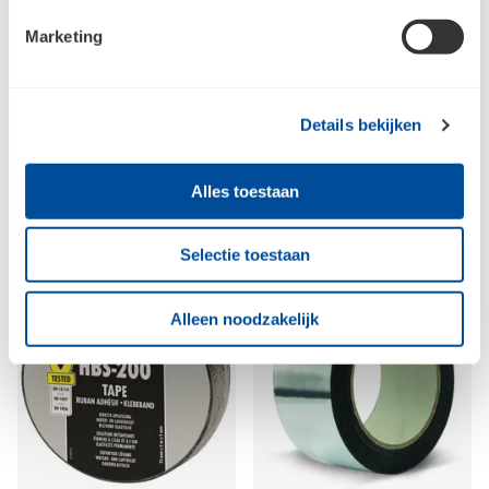
Marketing
Technotape
Verpakkingstape
Beschermfolie 100 mtr -
Transparant PP AC Low 66
500 mm
mtr - 50 mm
Details bekijken
Alles toestaan
Selectie toestaan
Alleen noodzakelijk