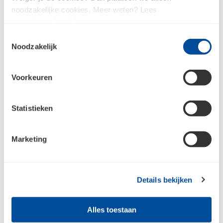
noodzakelijke cookies. Meer weten? Lees
ons
privacybeleid
.
Super Prof Voegspijker
Toestemmingsselectie
200 mm
Noodzakelijk
Voorkeuren
Statistieken
Beschikbaar in
5
variaties
Marketing
Details bekijken
Alles toestaan