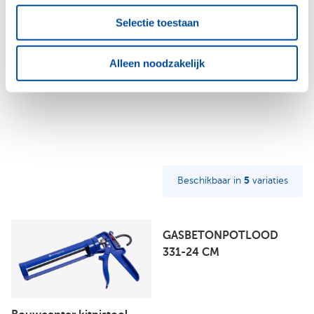
Selectie toestaan
Fatmax afbreekmes
Super Prof
Alleen noodzakelijk
metaal 18mm op kaart
Stootvoegspijker 90 mm
Beschikbaar in
5
variaties
GASBETONPOTLOOD
331-24 CM