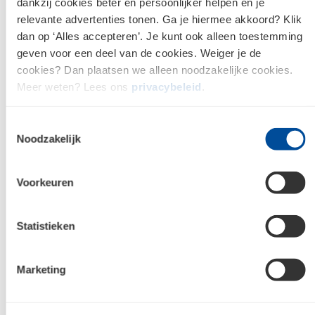
dankzij cookies beter en persoonlijker helpen en je
Bekijk onze vacatures
relevante advertenties tonen. Ga je hiermee akkoord? Klik
dan op ‘Alles accepteren’. Je kunt ook alleen toestemming
geven voor een deel van de cookies. Weiger je de
cookies? Dan plaatsen we alleen noodzakelijke cookies.
Meer weten? Lees ons
privacybeleid
.
Toestemmingsselectie
Nieuws
Noodzakelijk
Voorkeuren
Magazines
De nieuwe Cirkel: Voorjaar 2026
Statistieken
Alles over De nieuwe Cirkel: Voorjaar 2026
Marketing
Nieuws