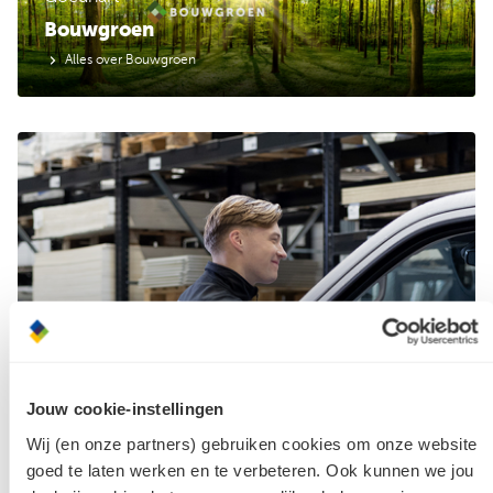
Bouwgroen
Alles over Bouwgroen
Heb je ook een passie voor bouwmaterialen?
Kom werken bij
Bouwcenter Goedhart
Jouw cookie-instellingen
Wij (en onze partners) gebruiken cookies om onze website
Altijd een rol die bij jou past!
goed te laten werken en te verbeteren. Ook kunnen we jou