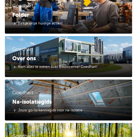
Goedhart
Folder
Bekijk onze huidige acties!
Goedhart
Over ons
Kom alles te weten over Bouwcenter Goedhart!
Goedhart
Na-isolatiegids
Jouw go-to kennisgids voor na-isolatie
Goedhart