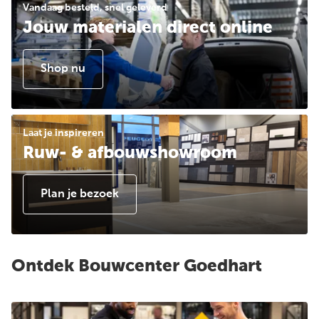
Vandaag besteld, snel geleverd
Jouw materialen direct online
Shop nu
Laat je inspireren
Ruw- & afbouwshowroom
Plan je bezoek
Ontdek Bouwcenter Goedhart