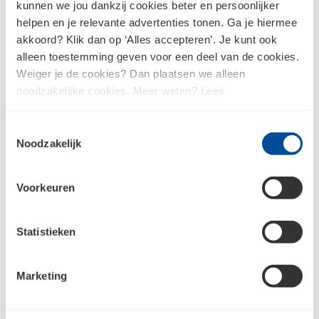
kunnen we jou dankzij cookies beter en persoonlijker
helpen en je relevante advertenties tonen. Ga je hiermee
akkoord? Klik dan op ‘Alles accepteren’. Je kunt ook
alleen toestemming geven voor een deel van de cookies.
Weiger je de cookies? Dan plaatsen we alleen
noodzakelijke cookies. Meer weten? Lees
ons
privacybeleid
.
Toestemmingsselectie
Noodzakelijk
Voorkeuren
PVC klemzadel 80/75x50
mm
PVC klemaanboorzadel
Statistieken
110x50 mm gat 57 mm
Marketing