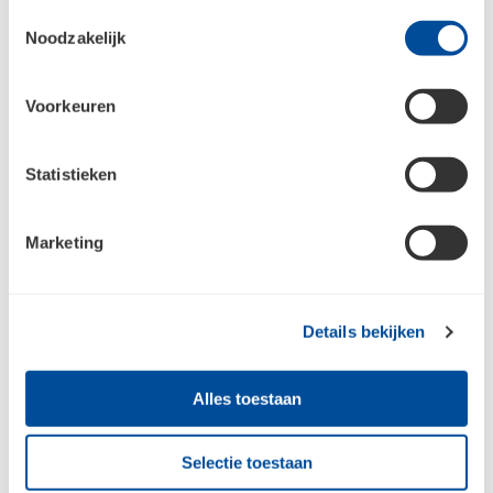
Toestemmingsselectie
Noodzakelijk
Beschikbaar in
4
variaties
Voorkeuren
Statistieken
Marketing
Details bekijken
Perilex Contactdoos
Plafondplaat vierkant
Alles toestaan
opbouw 16A 68x50x68
110x110 mm wit
mm
Selectie toestaan