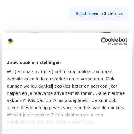
Beschikbaar in
2
variaties
Jouw cookie-instellingen
Wij (en onze partners) gebruiken cookies om onze
website goed te laten werken en te verbeteren. Ook
kunnen we jou dankzij cookies beter en persoonlijker
helpen en je relevante advertenties tonen. Ga je hiermee
Peha Schakelaar
Berker S1 Afdekraam
akkoord? Klik dan op ‘Alles accepteren’. Je kunt ook
spatwaterdicht opbouw
inbouw antraciet
alleen toestemming geven voor een deel van de cookies.
wissel grijs wartel M20
Weiger je de cookies? Dan plaatsen we alleen
noodzakelijke cookies. Meer weten? Lees
ons
privacybeleid
.