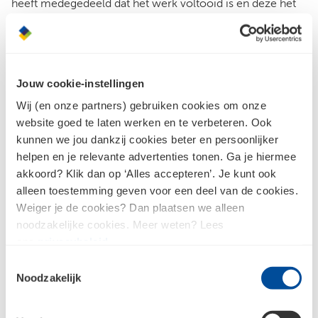
heeft medegedeeld dat het werk voltooid is en deze het
werk heeft aanvaard door ondertekening van een
opleveringsformulier;
b. wanneer een redelijke termijn is verstreken nadat de
onder nemer schriftelijk aan de consument heeft
Jouw cookie-instellingen
meegedeeld dat het werk voltooid is en deze heeft
Wij (en onze partners) gebruiken cookies om onze
nagelaten het werk binnen die termijn te aanvaarden,
website goed te laten werken en te verbeteren. Ook
tenzij de consument binnen die periode het werk
kunnen we jou dankzij cookies beter en persoonlijker
schriftelijk gemotiveerd afkeurt. Kleine gebreken, die
helpen en je relevante advertenties tonen. Ga je hiermee
gevoeglijk vóór een nog volgende betalingstermijn
akkoord? Klik dan op ‘Alles accepteren’. Je kunt ook
kunnen worden hersteld, zullen geen reden tot
alleen toestemming geven voor een deel van de cookies.
onthouding van de goedkeuring mogen zijn, mits zij een
Weiger je de cookies? Dan plaatsen we alleen
eventuele ingebruikneming niet in de weg staan. De
noodzakelijke cookies. Meer weten? Lees
onder nemer is gehouden de in dit lid bedoelde gebreken
ons
privacybeleid
.
zo spoedig mogelijk te herstellen;
c. wanneer de consument het object waaraan het werk is
Toestemmingsselectie
verricht weer in gebruik neemt, met dien verstande, dat
Noodzakelijk
door ingebruikneming van een gedeelte van het werk, dat
gedeelte als opgeleverd wordt beschouwd, tenzij het aan