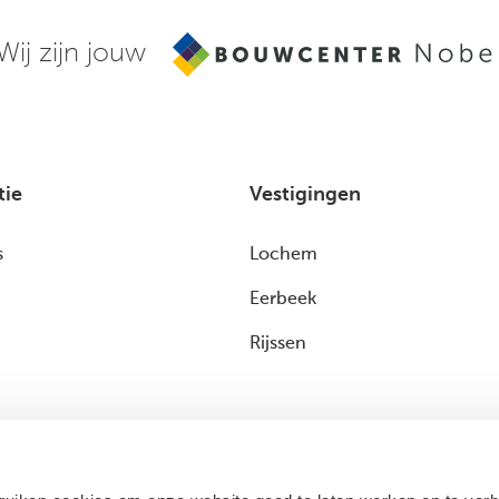
Wij zijn jouw
tie
Vestigingen
s
Lochem
Eerbeek
Rijssen
 dak
ers