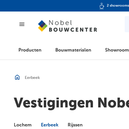
2 showrooms
Producten
Producten
Bouwmaterialen
Showroom
Bouwmaterialen
Eerbeek
Showroom
Vestigingen Nob
Vacatures
Lochem
Eerbeek
Rijssen
Folder