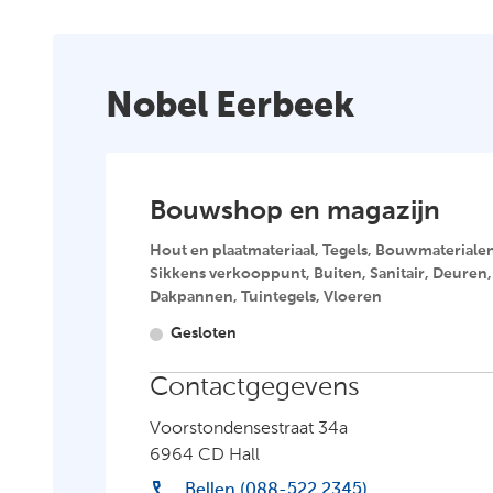
Klantenpas
Over
Nobel Eerbeek
ons
Vestigingen en
openingstijden
Bouwshop en magazijn
Hout en plaatmateriaal, Tegels, Bouwmateriale
Sikkens verkooppunt, Buiten, Sanitair, Deuren
Dakpannen, Tuintegels, Vloeren
Gesloten
Contactgegevens
Voorstondensestraat 34a
6964 CD Hall
Bellen (088-522 2345)