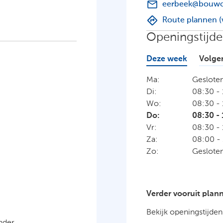
eerbeek@bouwce
Route plannen (
Openingstijd
Deze week
Volge
Ma:
Geslote
Di:
08:30
-
Wo:
08:30
-
Do:
08:30
-
Vr:
08:30
-
Za:
08:00
-
Zo:
Geslote
Verder vooruit plan
Bekijk openingstijden