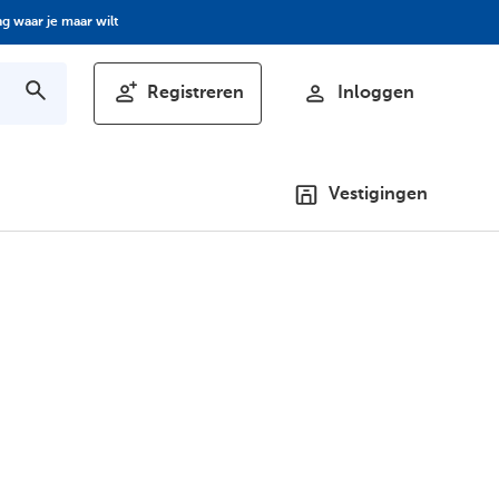
g waar je maar wilt
Registreren
Inloggen
Vestigingen