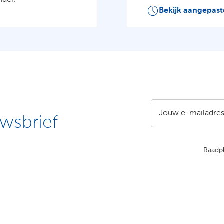
nder.
Bekijk aangepast
Jouw e-mailadre
wsbrief
Raadp