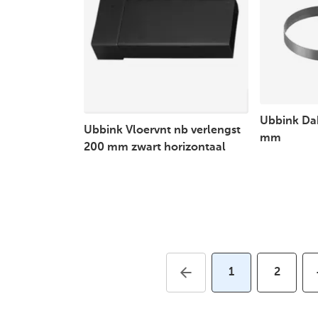
Ubbink Da
Ubbink Vloervnt nb verlengst
mm
200 mm zwart horizontaal
1
2