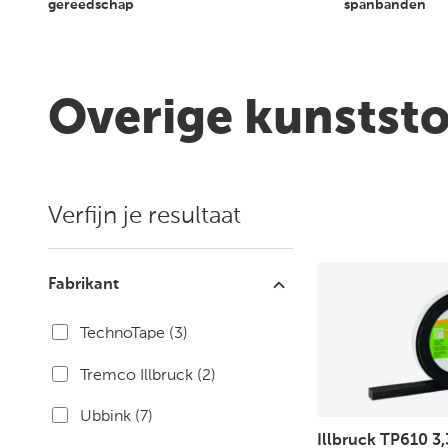
Vestigingen en
gereedschap
spanbanden
openingstijden
Overige kunstst
Verfijn je resultaat
Fabrikant
TechnoTape
(3)
Tremco Illbruck
(2)
Ubbink
(7)
Illbruck TP610 3