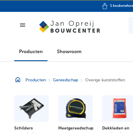
1 keukensh
Producten
Producten
Showroom
Showroom
Producten
Gereedschap
Overige kunststoffen
Folder
Klantenpas
Over
ons
Schilders
Meetgereedschap
Dekkleden en