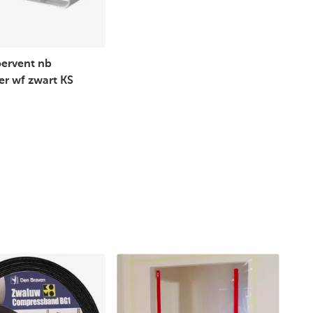
oervent nb
r wf zwart KS