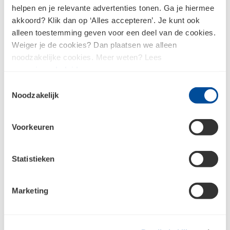
helpen en je relevante advertenties tonen. Ga je hiermee
akkoord? Klik dan op ‘Alles accepteren’. Je kunt ook
Inspiratie voor jouw project
alleen toestemming geven voor een deel van de cookies.
Weiger je de cookies? Dan plaatsen we alleen
noodzakelijke cookies. Meer weten? Lees
ons
privacybeleid
.
Showroom
Toestemmingsselectie
Gevel & dak
Noodzakelijk
Alles over Gevel & dak
Voorkeuren
Gevel & dak
Statistieken
Gevelbekleding
Alles over Gevelbekleding
Marketing
Hulp nodig bij jouw project?