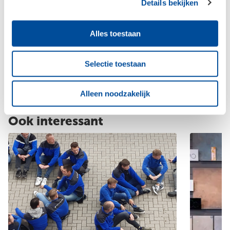
Details bekijken
Voor technische vragen en de juiste
materiaalbehoefte ben je bij onze specialisten
Alles toestaan
aan het goede adres!
Selectie toestaan
Neem contact op
Alleen noodzakelijk
Ook interessant