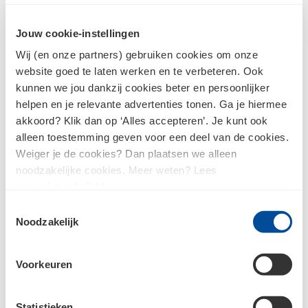
Wachtwoord
Jouw cookie-instellingen
Wij (en onze partners) gebruiken cookies om onze
Inloggen
website goed te laten werken en te verbeteren. Ook
kunnen we jou dankzij cookies beter en persoonlijker
helpen en je relevante advertenties tonen. Ga je hiermee
akkoord? Klik dan op ‘Alles accepteren’. Je kunt ook
Wachtwoord vergeten?
alleen toestemming geven voor een deel van de cookies.
Weiger je de cookies? Dan plaatsen we alleen
noodzakelijke cookies. Meer weten? Lees
ons
privacybeleid
.
Nog geen klant?
Toestemmingsselectie
Noodzakelijk
Als je nog geen account hebt bij Bouwcenter, dan moet je
je eerst registreren.
Voorkeuren
Ik ben nog geen klant en wil me
registreren
Statistieken