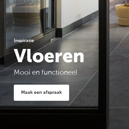
Vestiging en
openingstijden
Inspiratie
Vloeren
Mooi en functioneel
Maak een afspraak