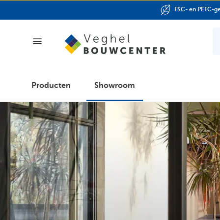
FSC- en PEFC-ge
Producten
Producten
Showroom
Showroom
Folder
Klantenpas
Over
ons