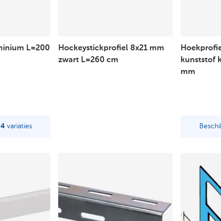
uminium L=200
Hockeystickprofiel 8x21 mm
Hoekprofie
zwart L=260 cm
kunststof 
mm
n
4
variaties
Beschi