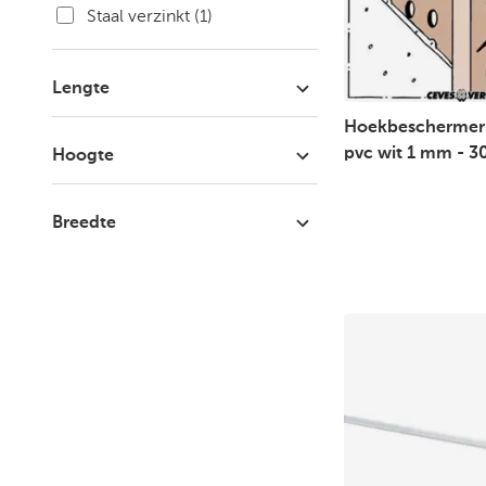
Staal verzinkt
(1)
Lengte
Hoekbeschermer
2000 Millimeter
(1)
pvc wit 1 mm - 3
Hoogte
2600 Millimeter
(4)
2 Millimeter
(3)
Breedte
3000 Millimeter
(2)
20 Millimeter
(1)
20 Millimeter
(2)
30 Millimeter
(1)
30 Millimeter
(3)