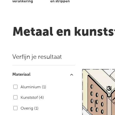
Over
verankering
en strippen
ons
Klantenservice
Metaal en kunsts
Vestiging en
openingstijden
Verfijn je resultaat
Materiaal
Aluminium
(1)
Kunststof
(4)
Overig
(1)