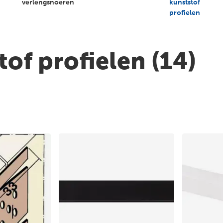
verlengsnoeren
kunststof
profielen
tof profielen
(14)