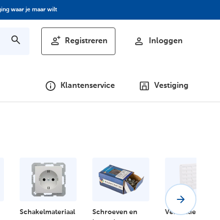
ing waar je maar wilt
Registreren
Inloggen
Klantenservice
Vestiging
Schakelmateriaal
Schroeven en
Ventilatie en