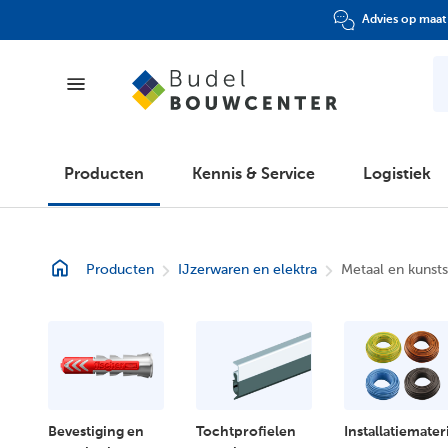
Advies op maat
Producten
Producten
Kennis & Service
Logistiek
Kennis & Service
Producten
IJzerwaren en elektra
Metaal en kunsts
Logistiek
Folder
Klantenpas
Bevestiging en
Tochtprofielen
Installatiemater