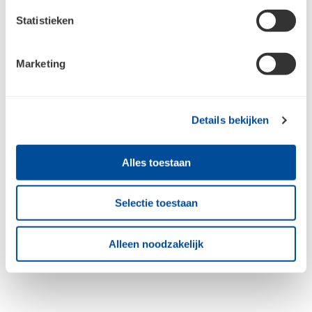
Statistieken
Marketing
Details bekijken
Alles toestaan
Nedco Afvoerslang
Nedco Bijenbekje RVS 50
Selectie toestaan
flexibel aluminium
mm 20 stuks
Ø102mm L=3 m
Alleen noodzakelijk