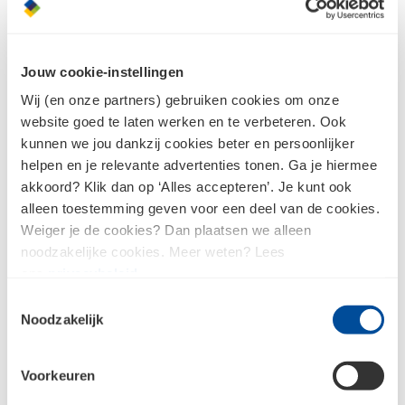
Nedco Verloopstuk Ø125-
Nedco buitenrooster bol
150 mm wit
RVS grofmazig gaas 125
Jouw cookie-instellingen
mm
Wij (en onze partners) gebruiken cookies om onze
website goed te laten werken en te verbeteren. Ook
kunnen we jou dankzij cookies beter en persoonlijker
helpen en je relevante advertenties tonen. Ga je hiermee
akkoord? Klik dan op ‘Alles accepteren’. Je kunt ook
alleen toestemming geven voor een deel van de cookies.
Weiger je de cookies? Dan plaatsen we alleen
noodzakelijke cookies. Meer weten? Lees
ons
privacybeleid
.
Toestemmingsselectie
Noodzakelijk
Nedco Semidec
Nedco Silencio100T
afvoerslang alu flexibel
Badkamer/Toiletventilator
Voorkeuren
Ø102 mm L=1,5 m
geluidsarm kunststof
25dB wit