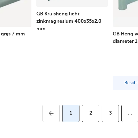
GB Kruisheng licht
zinkmagnesium 400x35x2.0
mm
 grijs 7 mm
GB Heng v
diameter 
Beschi
1
2
3
...