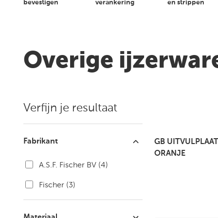
Over
bevestigen
verankering
en strippen
ons
Klantenservice
Overige ijzerwa
Vestiging en
openingstijden
Verfijn je resultaat
Fabrikant
GB UITVULPLAA
ORANJE
A.S.F. Fischer BV
(4)
Fischer
(3)
Materiaal