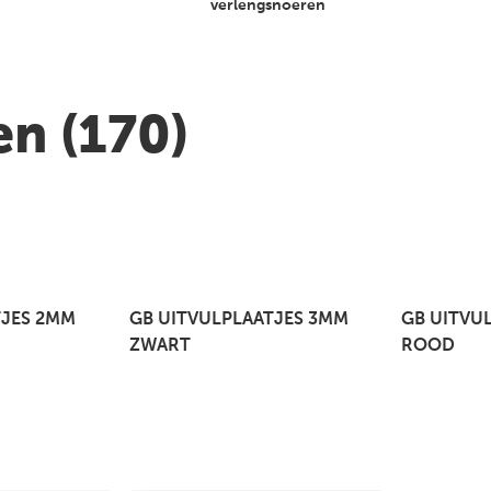
verlengsnoeren
ren
(170)
TJES 2MM
GB UITVULPLAATJES 3MM
GB UITVU
ZWART
ROOD