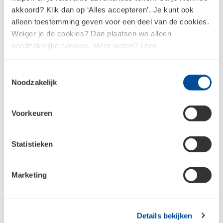
akkoord? Klik dan op ‘Alles accepteren’. Je kunt ook
Putten en kolken bij Bouwcenter
alleen toestemming geven voor een deel van de cookies.
Budel
Weiger je de cookies? Dan plaatsen we alleen
noodzakelijke cookies. Meer weten? Lees
ons
privacybeleid
.
Toestemmingsselectie
Kom je er toch niet uit?
Noodzakelijk
Vind jouw Bouwcenter Budel vestiging voor direct
contact.
Voorkeuren
Neem contact op
Statistieken
Marketing
Meld je aan voor de nieuwsbrief en
blijf op de hoogte
Details bekijken