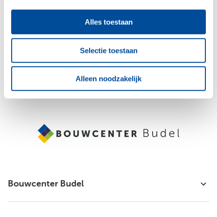
Jouw e-mailadres
Alles toestaan
Aanmelden
Selectie toestaan
Alleen noodzakelijk
Raadpleeg
ons privacybeleid
voor meer informatie over hoe we jouw
persoonsgegevens verzamelen en verwerken.
Bouwcenter Budel