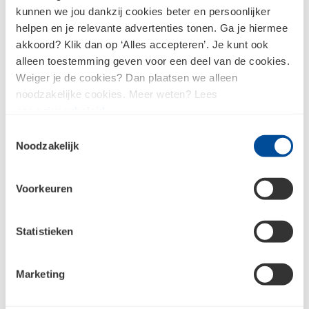
kunnen we jou dankzij cookies beter en persoonlijker
Beschikbaar in
2
variaties
helpen en je relevante advertenties tonen. Ga je hiermee
akkoord? Klik dan op ‘Alles accepteren’. Je kunt ook
alleen toestemming geven voor een deel van de cookies.
Straatstenen en sierbestrating bij
Weiger je de cookies? Dan plaatsen we alleen
noodzakelijke cookies. Meer weten? Lees
Bouwcenter Budel
ons
privacybeleid
.
Toestemmingsselectie
Noodzakelijk
Kom je er toch niet uit?
Voorkeuren
Vind jouw Bouwcenter Budel vestiging voor direct
contact.
Statistieken
Neem contact op
Marketing