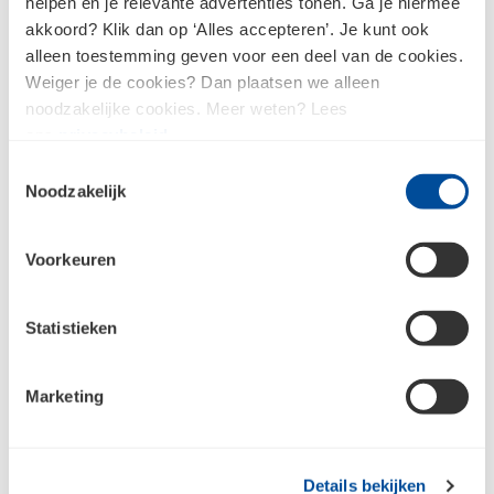
helpen en je relevante advertenties tonen. Ga je hiermee
akkoord? Klik dan op ‘Alles accepteren’. Je kunt ook
alleen toestemming geven voor een deel van de cookies.
Weiger je de cookies? Dan plaatsen we alleen
noodzakelijke cookies. Meer weten? Lees
Professionele begeleiding
ons
privacybeleid
.
Toestemmingsselectie
Nog nooit met prefab gewerkt? Kies voor onze
Noodzakelijk
begeleiding, samen kijken we naar een passende
prefab oplossing voor jouw project. Korte lijntjes,
één aanspreekpunt en volledige ontzorging. Zo
Voorkeuren
profiteer ook jij van de vele voordelen van prefab.
Statistieken
Ontdek onze werkwijze
Marketing
Details bekijken