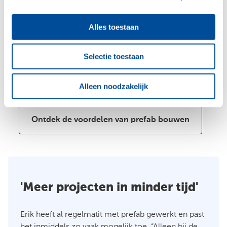
Waarom prefab bouwen?
Alles toestaan
Wij staan voor direct en persoonlijk contact en
Selectie toestaan
zetten nét dat stapje extra. Met ons uitgebreide
netwerk van leveranciers hebben we altijd een
Alleen noodzakelijk
passende deal voor jouw project.
Ontdek de voordelen van prefab bouwen
'Meer projecten in minder tijd'
Erik heeft al regelmatit met prefab gewerkt en past