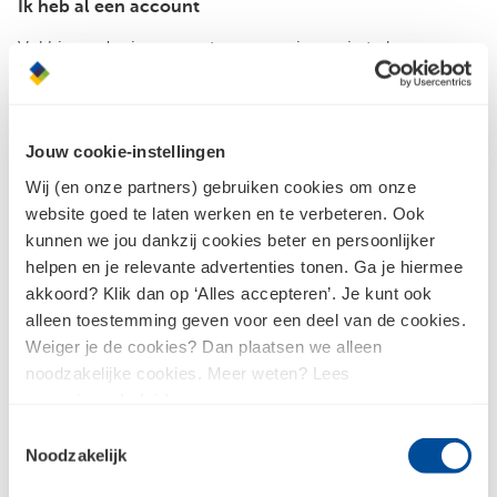
Ik heb al een account
Vul hieronder je accountgegevens in om in te loggen.
E-mailadres
Jouw cookie-instellingen
Wij (en onze partners) gebruiken cookies om onze
Wachtwoord
website goed te laten werken en te verbeteren. Ook
kunnen we jou dankzij cookies beter en persoonlijker
Inloggen
helpen en je relevante advertenties tonen. Ga je hiermee
akkoord? Klik dan op ‘Alles accepteren’. Je kunt ook
alleen toestemming geven voor een deel van de cookies.
Weiger je de cookies? Dan plaatsen we alleen
Wachtwoord vergeten?
noodzakelijke cookies. Meer weten? Lees
ons
privacybeleid
.
Toestemmingsselectie
Noodzakelijk
Nog geen account?