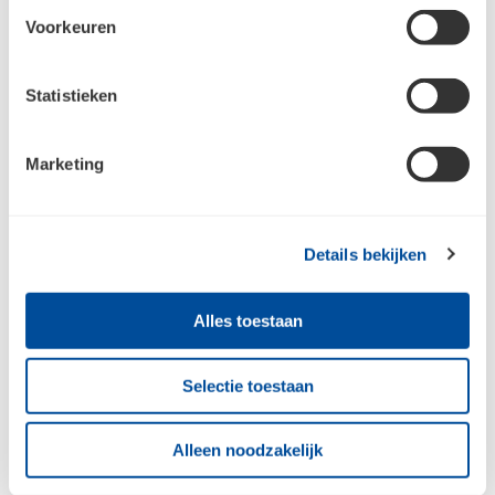
Als je nog geen account hebt bij Bouwcenter Concordia,
Voorkeuren
dan moet je je eerst registreren.
Ik heb nog geen account en wil me
registreren
Statistieken
Marketing
Details bekijken
Alles toestaan
Bouwcenter Concordia
Selectie toestaan
Alleen noodzakelijk
Inspiratie