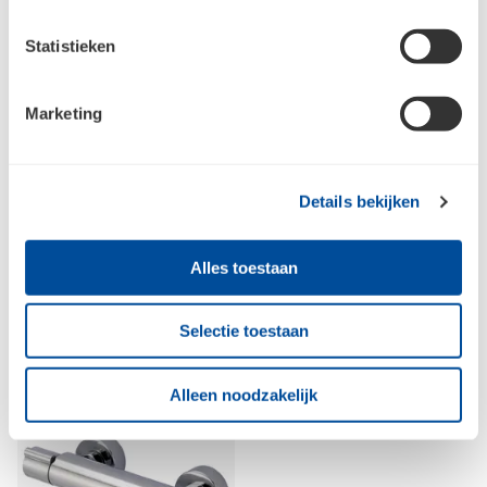
Statistieken
Marketing
Pro Badset chroom
LifeWellness Base
Details bekijken
Badthermostaat chroom
Alles toestaan
Selectie toestaan
Alleen noodzakelijk
SV filters 3/4 in