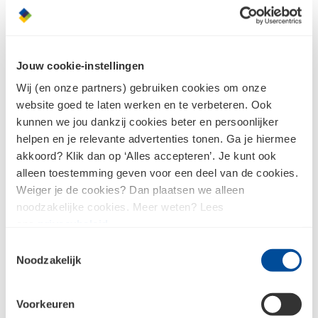
Jouw cookie-instellingen
Wij (en onze partners) gebruiken cookies om onze
LifeWellness Amadore
website goed te laten werken en te verbeteren. Ook
Toiletkraan
kunnen we jou dankzij cookies beter en persoonlijker
helpen en je relevante advertenties tonen. Ga je hiermee
akkoord? Klik dan op ‘Alles accepteren’. Je kunt ook
alleen toestemming geven voor een deel van de cookies.
Weiger je de cookies? Dan plaatsen we alleen
noodzakelijke cookies. Meer weten? Lees
ons
privacybeleid
.
Beschikbaar in
2
variaties
Toestemmingsselectie
Noodzakelijk
Voorkeuren