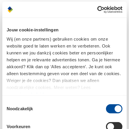
Onze biobased bouwoplossingen zijn van de
hoogste kwaliteit en eenvoudig verwerkbaar. Om
je optimaal te inspireren, blijft ons landelijke
netwerk van Bouwgroen-showrooms op de
Jouw cookie-instellingen
Bouwcenter-vestigingen in hoog tempo groeien.
Wij (en onze partners) gebruiken cookies om onze
Dankzij de recente uitbreiding van ons centrale
website goed te laten werken en te verbeteren. Ook
Veris Logistiek Centrum in Echt is het complete,
kunnen we jou dankzij cookies beter en persoonlijker
duurzame assortiment bovendien nóg breder en
helpen en je relevante advertenties tonen. Ga je hiermee
efficiënter direct leverbaar. Zo zetten we samen de
akkoord? Klik dan op ‘Alles accepteren’. Je kunt ook
volgende stap in de bouwtransitie!
alleen toestemming geven voor een deel van de cookies.
Weiger je de cookies? Dan plaatsen we alleen
noodzakelijke cookies. Meer weten? Lees
Lees meer
ons
privacybeleid
.
Toestemmingsselectie
Noodzakelijk
Voorkeuren