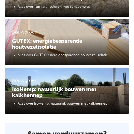
Alles over Tumfart: isoleren met schapenwol
Bouwgroen
GUTEX: energiebesparende
houtvezelisolatie
Alles over GUTEX: energiebesparende houtvezelisolatie
Bouwgroen
IsoHemp: natuurlijk bouwen met
kalkhennep
Alles over IsoHemp: natuurlijk bouwen met kalkhennep