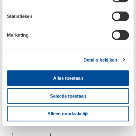
De Bouwcenter Na-isolatiegids
Statistieken
Met onze Na-isolatiegids willen we jou voorzien
Marketing
van de kennis en praktische tips om succesvolle
na-isolatieprojecten te realiseren. In de gids vind je
onder andere handige tekeningen, gedetailleerde
stappenplannen en een selectie van waardevolle
Details bekijken
producten die je kunt gebruiken. Of je nu bezig
bent met het isoleren van daken, gevels of vloeren,
Alles toestaan
onze gids biedt de informatie en hulpmiddelen die
je nodig hebt om elk project tot een succes te
maken. De Na-isolatiegids bevat meer dan 300
Selectie toestaan
pagina's! Bekijk hieronder alvast een impressie van
de Na-isolatiegids en vraag nu jouw digitale
Alleen noodzakelijk
exemplaar aan.