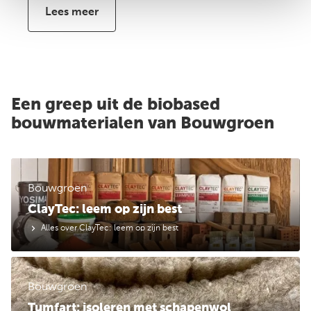
Lees meer
Een greep uit de biobased
bouwmaterialen van Bouwgroen
Bouwgroen
ClayTec: leem op zijn best
Alles over ClayTec: leem op zijn best
Bouwgroen
Tumfart: isoleren met schapenwol